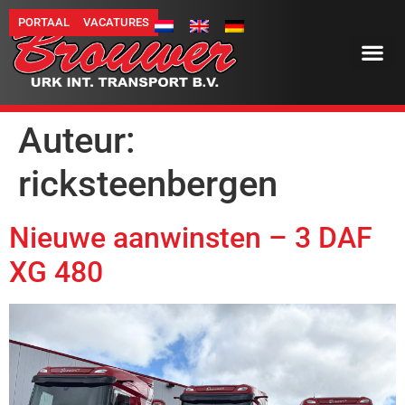
PORTAAL
VACATURES
Auteur:
ricksteenbergen
Nieuwe aanwinsten – 3 DAF
XG 480