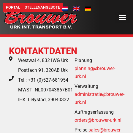
PORTAL
STELLENANGEBOTE
KONTAKTDATEN
Westwal 4, 8321WG Urk
Planung
planning@brouwer-
Postfach 91, 320AB Urk
urk.nl
Tel.: +31 (0)527-681954
Verwaltung
MWST: NL007043867B01
administratie@brouwer-
IHK: Lelystad, 39040332
urk.nl
Auftragserfassung
orders@brouwer-urk.nl
Preise
sales@brouwer-