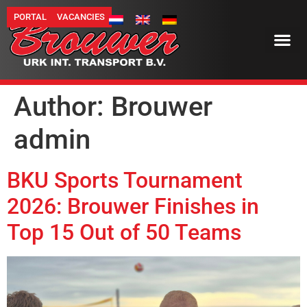
PORTAL
VACANCIES
Author:
Brouwer
admin
BKU Sports Tournament
2026: Brouwer Finishes in
Top 15 Out of 50 Teams